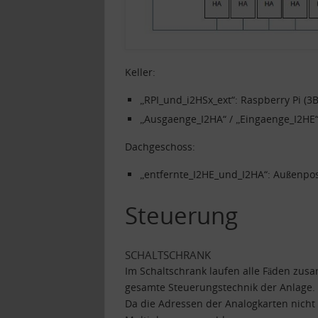
Keller:
„RPI_und_i2HSx_ext“: Raspberry Pi (3B
„Ausgaenge_I2HA“ / „Eingaenge_I2HE“:
Dachgeschoss:
„entfernte_I2HE_und_I2HA“: Außenpos
Steuerung
SCHALTSCHRANK
Im Schaltschrank laufen alle Fäden zusa
gesamte Steuerungstechnik der Anlage.
Da die Adressen der Analogkarten nicht 