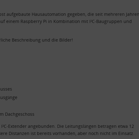
elbst aufgebaute Hausautomation gegeben, die seit mehreren Jahre
rt auf einem Raspberry Pi in Kombination mit I²C-Baugruppen und
rliche Beschreibung und die Bilder!
Busses
 Ausgänge
im Dachgeschoss
n I²C-Extender angebunden. Die Leitungslängen betragen etwa 12
ößere Distanzen ist bereits vorhanden, aber noch nicht im Einsatz.