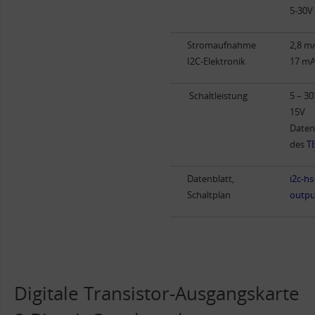
5-30V 
Stromaufnahme
2,8 mA
I2C-Elektronik
17 mA 
Schaltleistung
5 – 30
15V
Daten
des
T
Datenblatt,
i2c-hs
Schaltplan
outpu
Digitale Transistor-Ausgangskarte