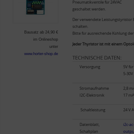
Pneumatikventile für 24VAC
geschaltet werden.
Der verwendete Leistungstyristor
schalten.
Bausatz ab 24,90 €
Bitte für ausreichende Kühlung de
im Onlineshop
Jeder Thyristor ist mit einem Opto
unter
www.horter-shop.de
TECHNISCHE DATEN:
Versorgung
5V für
5-30V 
Stromaufnahme
2,8 mA
I2C-Elektronik
17 mA 
Schaltleistung
24 V A
Datenblatt,
i2c-ac
Schaltplan
outpu