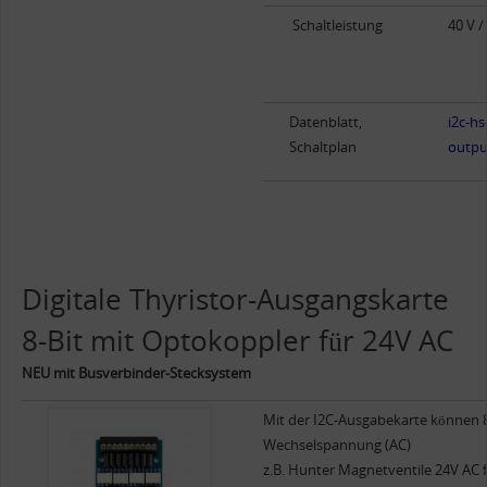
Schaltleistung
40 V /
Datenblatt,
i2c-hs
Schaltplan
outpu
Digitale Thyristor-Ausgangskarte
8-Bit mit Optokoppler für 24V AC
NEU mit Busverbinder-Stecksystem
Mit der I2C-Ausgabekarte können 8 
Wechselspannung (AC)
z.B. Hunter Magnetventile 24V AC 