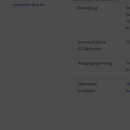
www.horter-shop.de
Versorgung
5V
El
12
An
Stromaufnahme
7,
I2C-Elektronik
Ausgangsspannung
0
m
Datenblatt,
i
Schaltplan
ou