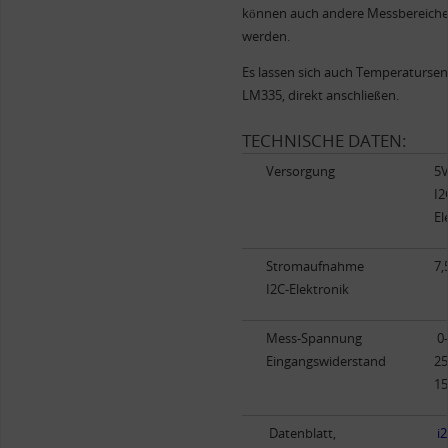
können auch andere Messbereiche r
werden.
Es lassen sich auch Temperatursens
LM335, direkt anschließen.
TECHNISCHE DATEN:
Versorgung
5V
I2
El
Stromaufnahme
7,
I2C-Elektronik
Mess-Spannung
0-
Eingangswiderstand
25
1
Datenblatt,
i2