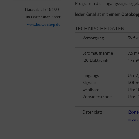
Programm die Eingangssignale gele
Bausatz ab 15,90 €
Jeder Kanal ist mit einem Optokopp
im Onlineshop unter
www.horter-shop.de
TECHNISCHE DATEN:
Versorgung
5V für
Stromaufnahme
7,5 mA
I2C-Elektronik
17 mA 
Eingangs-
Uin: 2
Signale
kOh
wählbare
Uin: 
Vorwiderstände
Uin: 
Datenblatt
i2c-hs
input