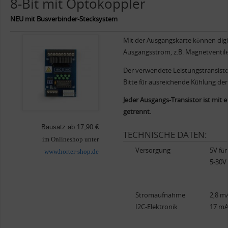
8-Bit mit Optokoppler
NEU mit Busverbinder-Stecksystem
Mit der Ausgangskarte können dig
Ausgangsstrom, z.B. Magnetventile
Der verwendete Leistungstransisto
Bitte für ausreichende Kühlung de
Jeder Ausgangs-Transistor ist mit
getrennt.
Bausatz ab 17,90 €
TECHNISCHE DATEN:
im Onlineshop unter
Versorgung
5V für
www.horter-shop.de
5-30V 
Stromaufnahme
2,8 mA
I2C-Elektronik
17 mA 