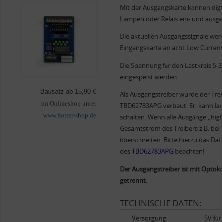
Mit der Ausgangskarte können digit
Lampen oder Relais ein- und ausge
Die aktuellen Ausgangssignale wer
Eingangskarte an acht Low Current
Die Spannung für den Lastkreis 5-
eingespeist werden.
Bausatz ab 15,90 €
Als Ausgangstreiber wurde der Tre
im Onlineshop unter
TBD62783APG
verbaut. Er kann la
www.horter-shop.de
schalten. Wenn alle Ausgänge „high
Gesamtstrom des Treibers z.B. bei
überschreiten. Bitte hierzu das Dat
des
TBD62783APG
beachten!
Der Ausgangstreiber ist mit Optok
getrennt.
TECHNISCHE DATEN:
Versorgung
5V für