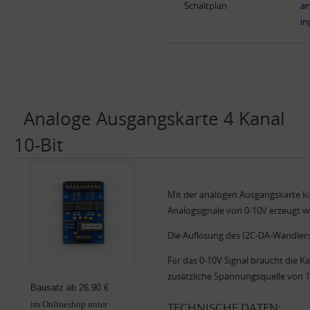
Schaltplan
an
in
Analoge Ausgangskarte 4 Kanal
10-Bit
Mit der analogen Ausgangskarte k
Analogsignale von 0-10V erzeugt w
Die Auflösung des I2C-DA-Wandlers 
Für das 0-10V Signal braucht die Ka
zusätzliche Spannungsquelle von 1
Bausatz ab 26,90 €
TECHNISCHE DATEN:
im Onlineshop unter