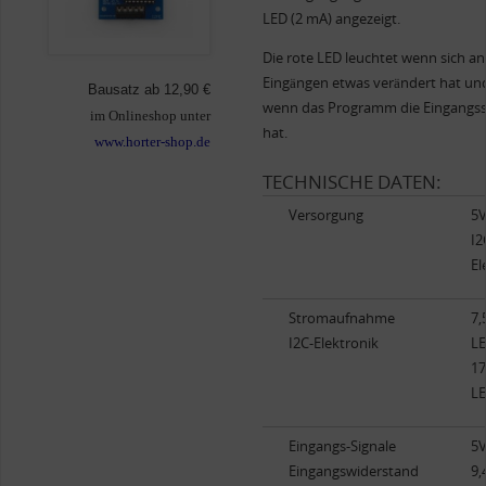
LED (2 mA) angezeigt.
Die rote LED leuchtet wenn sich a
Eingängen etwas verändert hat un
Bausatz ab 12,90 €
wenn das Programm die Eingangss
im Onlineshop unter
hat.
www.horter-shop.de
TECHNISCHE DATEN:
Versorgung
5V
I2
El
Stromaufnahme
7,
I2C-Elektronik
LE
17
LE
Eingangs-Signale
5V
Eingangswiderstand
9