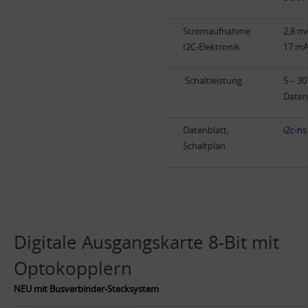
Stromaufnahme
2,8 mA
I2C-Elektronik
17 mA 
Schaltleistung
5 – 30
Daten
Datenblatt,
i2c-h
Schaltplan
Digitale Ausgangskarte 8-Bit mit
Optokopplern
NEU mit Busverbinder-Stecksystem