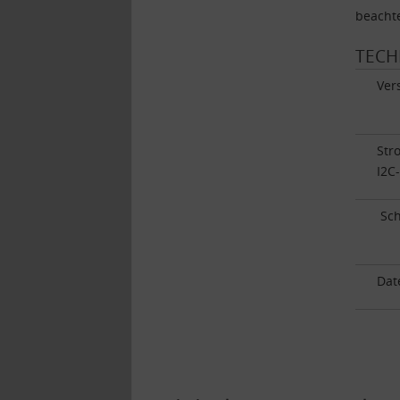
beacht
TECH
Ver
Str
I2C
Sch
Dat