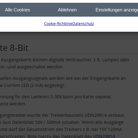
enblatt
i2c-hs-
Alle Cookies
Ablehnen
Einstellungen anzeig
input+optokoppler_db.pdf
Cookie-Richtlinie
Datenschutz
te 8-Bit
 Ausgangskarte können digitale Verbraucher, z.B. Lampen oder
ein- und ausgeschaltet werden.
uellen Ausgangssignale werden wie bei der Eingangskarte an
w Current LED (2 mA) angezeigt.
nnung für den Lastkreis 5-30V kann pro Karte separat
peist werden.
sgangstreiber wurde der Treiberbaustein UDN2981A verbaut.
 laut Datenblatt 50V / 500mA schalten. Wenn alle Ausgänge
sind darf der Gesamtstrom des Treibers z.B. bei 15V 120mA
berschreiten. Bitte hierzu das Datenblatt des
UDN2981A