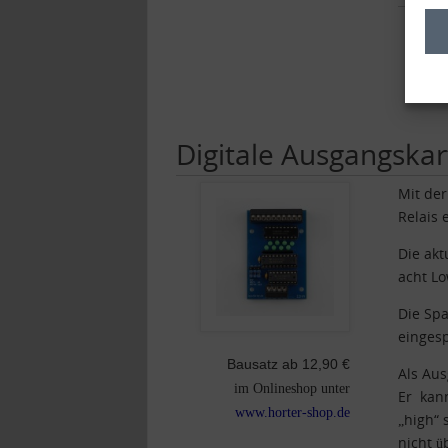
Dat
Digitale Ausgangskar
Mit der
Relais 
Die akt
acht Lo
Die Spa
einges
Bausatz ab 12,90 €
Als Au
im Onlineshop unter
Er kann
www.horter-shop.de
„high“ 
nicht ü