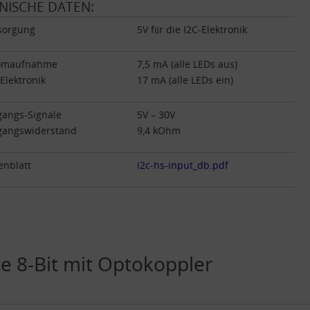
NISCHE DATEN:
sorgung
5V für die I2C-Elektronik
omaufnahme
7,5 mA (alle LEDs aus)
-Elektronik
17 mA (alle LEDs ein)
gangs-Signale
5V – 30V
gangswiderstand
9,4 kOhm
enblatt
i2c-hs-input_db.pdf
te 8-Bit mit Optokoppler