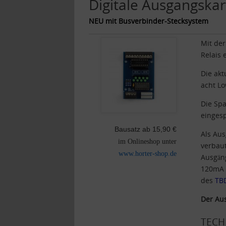
Digitale Ausgangskar
NEU mit Busverbinder-Stecksystem
Mit der
Relais 
Die akt
acht Lo
Die Spa
einges
Bausatz ab 15,90 €
Als Au
im Onlineshop unter
verbaut
www.horter-shop.de
Ausgäng
120mA n
des
TB
Der Aus
TECH