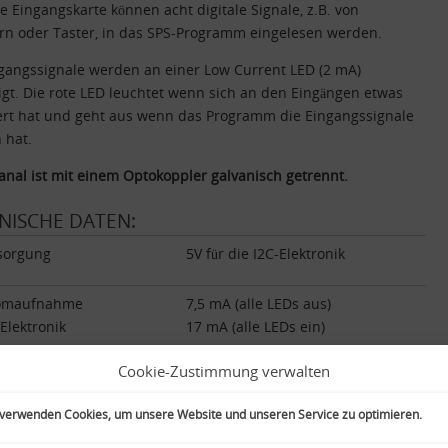
e Eingangskarte können acht digitale Signale, z.B. von
rn oder Taster, in das SPS-Programm eingelesen werden.
gangssignale werden an einer Low Current LED (2 mA)
gt. Die rote LED leuchtet wenn sich an den Eingängen etwas
ert hat und geht aus wenn das Programm die Eingangssignale
 hat.
anal ist mit einem Optokoppler galvanisch getrennt.
NISCHE DATEN:
sorgung
5V für die I2C-Elektronik
omaufnahme
7,5 mA (alle LEDs aus)
-Elektronik
17 mA (alle LEDs ein)
Cookie-Zustimmung verwalten
gangs-Signale
Uin: 2,5 – 13V Rv=1,5 kOhm
lbare
Uin: 10 – 24V Rv=4,7 kOhm
 verwenden Cookies, um unsere Website und unseren Service zu optimieren.
widerstände
Uin: 12 – 30V Rv=10 kOhm