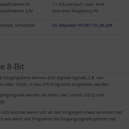
omaufnahme 5V
1,1 mA Leerlauf / max. 4mA
omaufnahme 3,3V
3mA (vom Raspberry-PI)
enblatt, Schaltplan
I2C-Repeater-PCA917-PI_db.pdf
e 8-Bit
e Eingangskarte können acht digitale Signale, z.B. von
rn oder Taster, in das SPS-Programm eingelesen werden.
gangssignale werden an einer Low Current LED (2 mA)
gt.
e LED leuchtet wenn sich an den Eingängen etwas verändert hat
ht aus wenn das Programm die Eingangssignale gelesen hat.