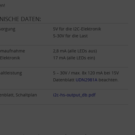
en!
NISCHE DATEN:
sorgung
5V für die I2C-Elektronik
5-30V für die Last
omaufnahme
2,8 mA (alle LEDs aus)
-Elektronik
17 mA (alle LEDs ein)
altleistung
5 – 30V / max. 8x 120 mA bei 15V
Datenblatt
UDN2981A
beachten.
enblatt, Schaltplan
i2c-hs-output_db.pdf