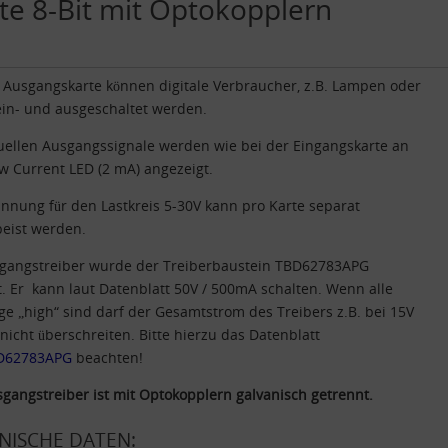
te 8-Bit mit Optokopplern
 Ausgangskarte können digitale Verbraucher, z.B. Lampen oder
ein- und ausgeschaltet werden.
uellen Ausgangssignale werden wie bei der Eingangskarte an
w Current LED (2 mA) angezeigt.
nnung für den Lastkreis 5-30V kann pro Karte separat
peist werden.
sgangstreiber wurde der Treiberbaustein
TBD62783APG
. Er kann laut Datenblatt 50V / 500mA schalten. Wenn alle
e „high“ sind darf der Gesamtstrom des Treibers z.B. bei 15V
icht überschreiten. Bitte hierzu das Datenblatt
D62783APG
beachten!
gangstreiber ist mit Optokopplern galvanisch getrennt.
NISCHE DATEN: