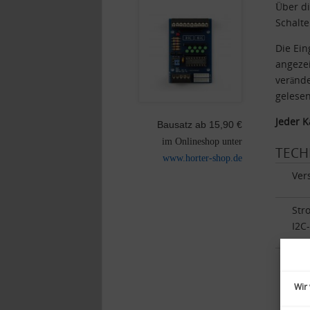
Über di
Schalte
Die Ein
angezei
veränd
gelesen
Jeder K
Bausatz ab 15,90 €
im Onlineshop unter
TECH
www.horter-shop.de
Ver
Str
I2C
Ein
wäh
Wir
Vor