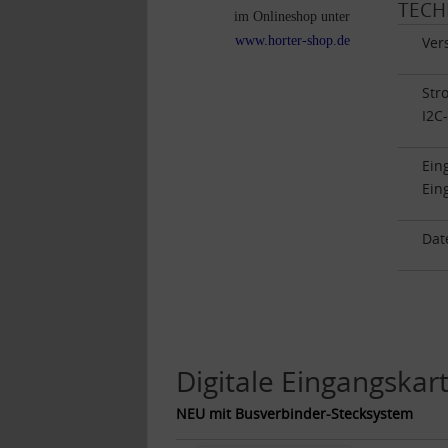
TECH
im Onlineshop unter
www.horter-shop.de
Ver
Str
I2C
Ein
Ein
Dat
Digitale Eingangskar
NEU mit Busverbinder-Stecksystem