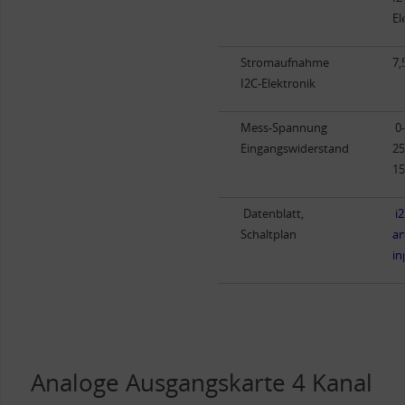
El
Stromaufnahme
7,
I2C-Elektronik
Mess-Spannung
0-
Eingangswiderstand
25
1
Datenblatt,
i2
Schaltplan
an
in
Analoge Ausgangskarte 4 Kanal