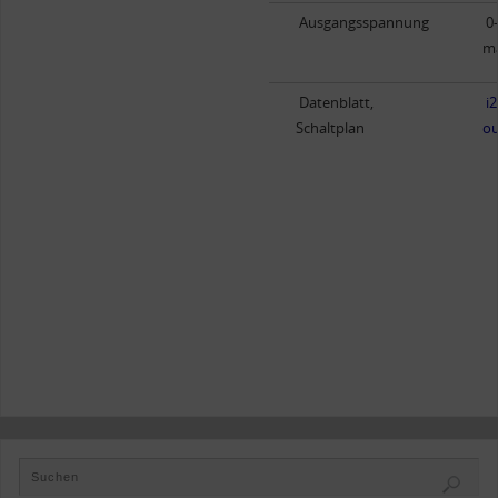
Ausgangsspannung
0
m
Datenblatt,
i
Schaltplan
ou