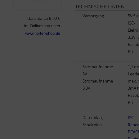
TECHNISCHE DATEN:
Versorgung
5V für
Bausatz ab 9,90 €
I2C-
im Onlineshop unter
Elektr
www.horter-shop.de
3,3V 
Raspb
PI)
Stromaufnahme
1,1 m
5V
Leerla
Stromaufnahme
max.
3,3V
3mA 
Raspb
PI)
Datenblatt,
I2C-
Schaltplan
Repea
PCA91