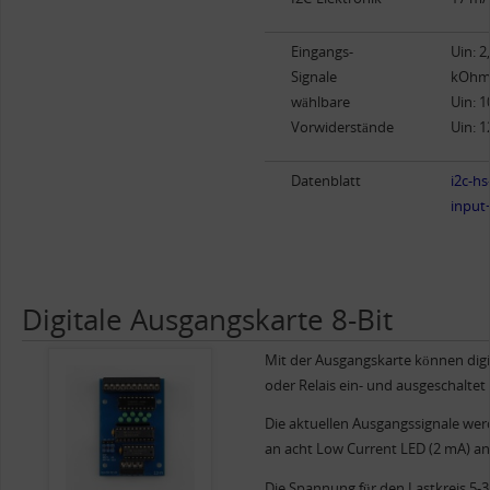
Eingangs-
Uin: 2
Signale
kOh
wählbare
Uin: 
Vorwiderstände
Uin: 
Datenblatt
i2c-hs
input
Digitale Ausgangskarte 8-Bit
Mit der Ausgangskarte können digi
oder Relais ein- und ausgeschaltet
Die aktuellen Ausgangssignale wer
an acht Low Current LED (2 mA) an
Die Spannung für den Lastkreis 5-