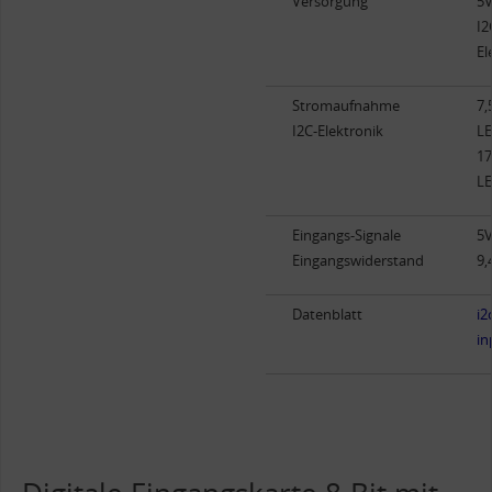
Versorgung
5V
I2
El
Stromaufnahme
7,
I2C-Elektronik
LE
17
LE
Eingangs-Signale
5V
Eingangswiderstand
9
Datenblatt
i2
in