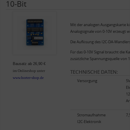
10-Bit
Mit der analogen Ausgangskarte k
Analogsignale von 0-10V erzeugt w
Die Auflösung des I2C-DA-Wandlers 
Für das 0-10V Signal braucht die Ka
zusätzliche Spannungsquelle von 1
Bausatz ab 26,90 €
TECHNISCHE DATEN:
im Onlineshop unter
www.horter-shop.de
Versorgung
5V
El
12
An
Stromaufnahme
7,
I2C-Elektronik