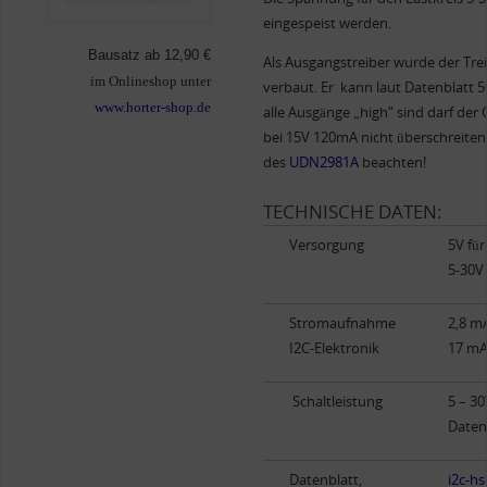
eingespeist werden.
Bausatz ab 12,90 €
Als Ausgangstreiber wurde der Tr
im Onlineshop unter
verbaut. Er kann laut Datenblatt 
www.horter-shop.de
alle Ausgänge „high“ sind darf der
bei 15V 120mA nicht überschreiten.
des
UDN2981A
beachten!
TECHNISCHE DATEN:
Versorgung
5V für
5-30V 
Stromaufnahme
2,8 mA
I2C-Elektronik
17 mA 
Schaltleistung
5 – 30
Daten
Datenblatt,
i2c-h