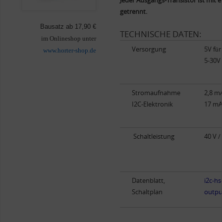
Jeder Ausgangs-Transistor ist mit
getrennt.
Bausatz ab 17,90 €
TECHNISCHE DATEN:
im Onlineshop unter
Versorgung
5V für
www.horter-shop.de
5-30V 
Stromaufnahme
2,8 mA
I2C-Elektronik
17 mA 
Schaltleistung
40 V /
Datenblatt,
i2c-hs
Schaltplan
outpu