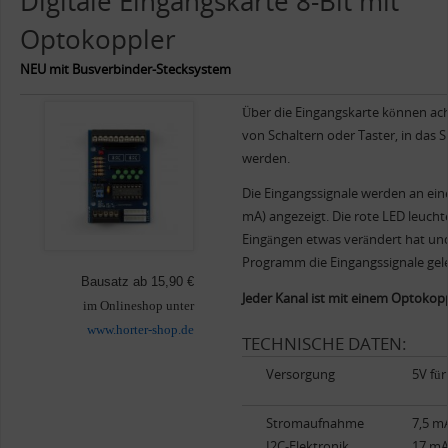
Digitale Eingangskarte 8-Bit mit
Optokoppler
NEU mit Busverbinder-Stecksystem
Über die Eingangskarte können acht 
von Schaltern oder Taster, in das
werden.
Die Eingangssignale werden an ein
mA) angezeigt. Die rote LED leucht
Eingängen etwas verändert hat un
Programm die Eingangssignale gele
Bausatz ab 15,90 €
Jeder Kanal ist mit einem Optokopp
im Onlineshop unter
www.horter-shop.de
TECHNISCHE DATEN:
Versorgung
5V für
Stromaufnahme
7,5 mA
I2C-Elektronik
17 mA 