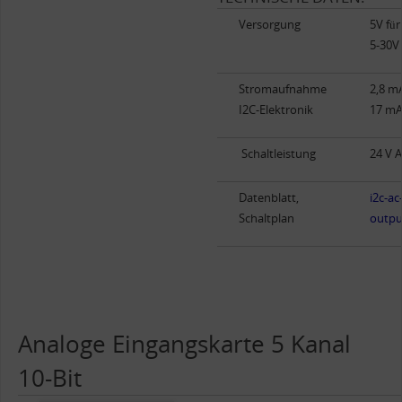
Versorgung
5V für
5-30V 
Stromaufnahme
2,8 mA
I2C-Elektronik
17 mA 
Schaltleistung
24 V A
Datenblatt,
i2c-ac
Schaltplan
outpu
Analoge Eingangskarte 5 Kanal
10-Bit