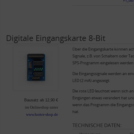
PI_db
Digitale Eingangskarte 8-Bit
Über die Eingangskarte können acht
Signale, z.B. von Schaltern oder Tas
SPS-Programm eingelesen werden
Die Eingangssignale werden an ein
LED (2 mA) angezeigt.
Die rote LED leuchtet wenn sich a
Eingängen etwas verändert hat un
Bausatz ab 12,90 €
wenn das Programm die Eingangss
im Onlineshop unter
hat.
www.horter-shop.de
TECHNISCHE DATEN: