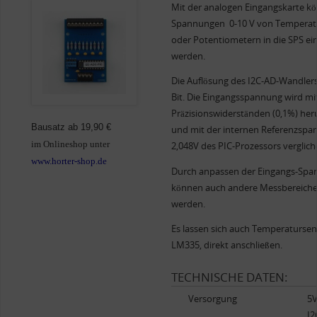
Mit der analogen Eingangskarte k
Spannungen 0-10 V von Temperat
oder Potentiometern in die SPS ei
werden.
Die Auflösung des I2C-AD-Wandlers
Bit. Die Eingangsspannung wird mi
Präzisionswiderständen (0,1%) heru
Bausatz ab 19,90 €
und mit der internen Referenzspa
im Onlineshop unter
2,048V des PIC-Prozessors verglic
www.horter-shop.de
Durch anpassen der Eingangs-Span
können auch andere Messbereiche r
werden.
Es lassen sich auch Temperatursens
LM335, direkt anschließen.
TECHNISCHE DATEN:
Versorgung
5V
I2