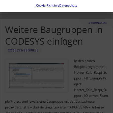
Cookie-Richtlinie
Datenschutz
8 KOMMENTARE
Weitere Baugruppen in
CODESYS einfügen
CODESYS-BEISPIELE
In den beiden
Beispielprogrammen
Horter_Kalb_Raspi_Su
pport_FB_Example.Pr
oject
Horter_Kalb_Raspi_Su
pport_IO_driver_Exam
ple.Project sind jeweils eine Baugruppe mit der Basisadresse
projektiert. I2HE – digitale Eingangskarte mit PCF 8574A = Adresse