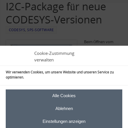
I2C-Package für neue
CODESYS-Versionen
CODESYS
,
SPS-SOFTWARE
Beim Öffnen vom
„Horter_Kalb_Raspi_S
Cookie-Zustimmung
upport_IO_driver_Exa
verwalten
mple.Project“ kommt
es zu mit
Wir verwenden Cookies, um unsere Website und unseren Service zu
der neuesten Version
optimieren.
der CODESYS-
Entwicklungsumgebung gibt es zahlreiche Meldungen. Hier wird
beschrieben wie das Demo-Projekt hochgerüstet werden kann.
Alle Cookies
Projektumgebung hochrüsen Die erste Meldung kommt kurz nach
dem Öffnen des Projektes „Die im Programm verwendete Compiler-
Ablehnen
Version ist nicht die neueste. Es wird empfohlen auf 3.5.7.20…
Einstellungen anzeigen
MEHR LESEN